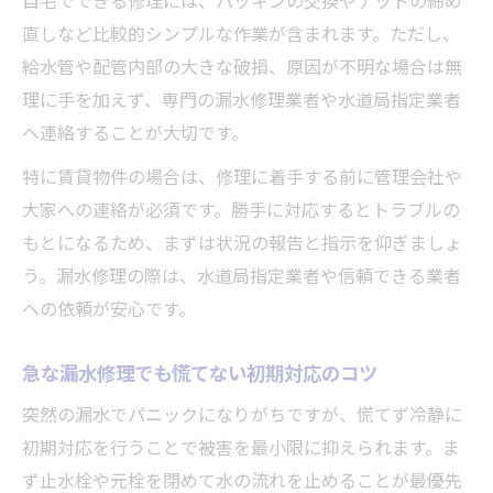
自宅でできる修理には、パッキンの交換やナットの締め
水道管や給水管の漏水修理料金を比較
直しなど比較的シンプルな作業が含まれます。ただし、
給水管や配管内部の大きな破損、原因が不明な場合は無
漏水修理の料金を抑える具体的な方法
理に手を加えず、専門の漏水修理業者や水道局指定業者
想定外の高額請求を防ぐ費用確認ポイント
へ連絡することが大切です。
漏水修理の見積もりで注意すべき点とは
特に賃貸物件の場合は、修理に着手する前に管理会社や
管理会社や大家への的確な連絡手順を知ろう
大家への連絡が必須です。勝手に対応するとトラブルの
漏水修理で管理会社へ連絡する判断基準
もとになるため、まずは状況の報告と指示を仰ぎましょ
大家と管理会社へ効果的に連絡する方法
う。漏水修理の際は、水道局指定業者や信頼できる業者
漏水修理時の連絡履歴と証拠の残し方
への依頼が安心です。
連絡前に確認すべき漏水修理情報まとめ
水漏れ修理依頼時の伝えるべき内容ポイン
急な漏水修理でも慌てない初期対応のコツ
ト
突然の漏水でパニックになりがちですが、慌てず冷静に
自分で直せる漏水修理と業者依頼の見極め方
初期対応を行うことで被害を最小限に抑えられます。ま
漏水修理を自分で行う可否の判断基準
ず止水栓や元栓を閉めて水の流れを止めることが最優先