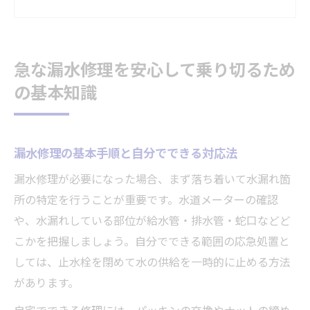
漏水修理のリスクと放置時の注意点まとめ
水道管の漏水修理に役立つ基礎知識
漏水修理で役立つトラブル予防策を解説
急な漏水修理を安心して乗り切るため
賃貸住宅で漏水修理時に把握したい責任分担と
の基本知識
は
漏水修理の責任分担を賃貸で整理する方法
管理会社と大家の漏水修理責任の違い
漏水修理の基本手順と自分でできる対応法
賃貸で漏水修理時の連絡先と判断基準
漏水修理が必要になった場合、まず落ち着いて水漏れ箇
漏水修理時に入居者が注意すべき責任範囲
所の特定を行うことが重要です。水道メーターの確認
水漏れトラブル時の証拠保存と費用精算の
や、水漏れしている部位が給水管・排水管・蛇口などど
流れ
こかを把握しましょう。自分でできる範囲の応急処置と
しては、止水栓を閉めて水の供給を一時的に止める方法
漏水修理の費用相場と料金を抑えるポイント解
があります。
説
漏水修理の費用相場と内訳を徹底解説