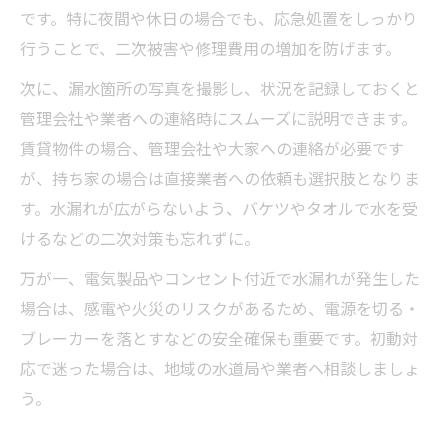
です。特に夜間や休日の場合でも、応急処置をしっかり
自分でできる漏水修理の範囲と注意点
行うことで、二次被害や修理費用の増加を防げます。
業者依頼が必要になる漏水修理ケース
漏水修理を自分でやる時の必要な準備
次に、漏水箇所の写真を撮影し、状況を記録しておくと
管理会社や業者への連絡時にスムーズに説明できます。
水漏れの応急処置と業者選定のコツ解説
賃貸物件の場合、管理会社や大家への連絡が必要です
修理後の減免や返金申請を逃さないコツまとめ
が、持ち家の場合は直接業者への依頼も選択肢となりま
漏水修理後の水道料金減免申請の流れ
す。水漏れが広がらないよう、バケツやタオルで水を受
水道局や自治体で返金・減免される条件
けるなどの二次対策も忘れずに。
漏水修理後の申請で必要な書類と証拠
万が一、電気製品やコンセント付近で水漏れが発生した
返金・減免を受けるためのポイントまとめ
場合は、感電や火災のリスクがあるため、電源を切る・
減免申請をスムーズに進める手続きのコツ
ブレーカーを落とすなどの安全確保も重要です。初動対
応で迷った場合は、地域の水道局や業者へ相談しましょ
う。