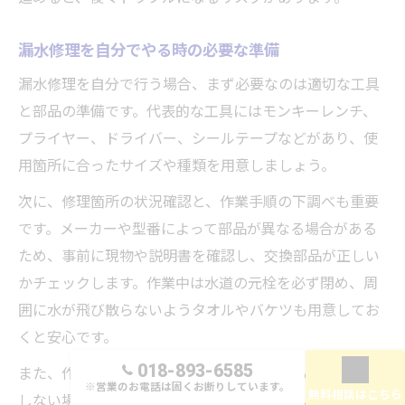
漏水修理を自分でやる時の必要な準備
漏水修理を自分で行う場合、まず必要なのは適切な工具
と部品の準備です。代表的な工具にはモンキーレンチ、
プライヤー、ドライバー、シールテープなどがあり、使
用箇所に合ったサイズや種類を用意しましょう。
次に、修理箇所の状況確認と、作業手順の下調べも重要
です。メーカーや型番によって部品が異なる場合がある
ため、事前に現物や説明書を確認し、交換部品が正しい
かチェックします。作業中は水道の元栓を必ず閉め、周
囲に水が飛び散らないようタオルやバケツも用意してお
くと安心です。
018-893-6585
また、作業が長引いた場合や、部品交換後も症状が改善
※営業のお電話は固くお断りしています。
無料相談はこちら
しない場合は、無理をせず早めに専門業者へ相談する判