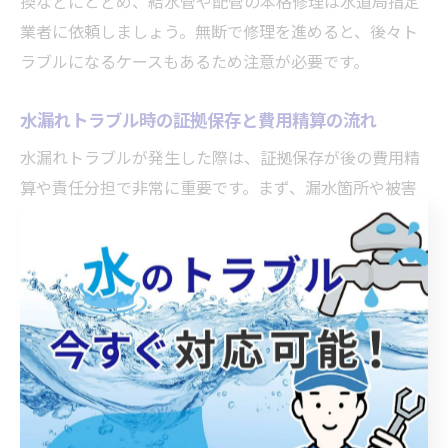
換などにとどめ、給水管や配管の本格修理は水道局指定
業者に依頼しましょう。無断で修理を進めると、後々ト
ラブルになるケースもあるため注意が必要です。
水漏れトラブル時の証拠保存と費用精算の流れ
水漏れトラブルが発生した際は、証拠保存が後の費用精
算や責任分担で非常に重要です。まず、漏水箇所や被害
状況をスマートフォンなどで撮影し、日時や状況を記録
しておきましょう。修理業者が作成する見積書や修理報
告書も必ず保管してください。
費用精算の流れとしては、修理費用の仮払いが必要な場
合、領収書を管理会社や大家に提出し、責任分担に応じ
て精算されるのが一般的です。水道局で漏水による水道
料金の減免・返金制度を利用できる場合もあるため、修
理証明書を用意しておくとスムーズです。