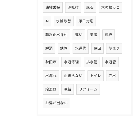
凍結破裂
泥吐け
尿石
木の根っこ
AI
水栓取替
即日対応
緊急止水弁付
違い
業者
値段
解消
鉄管
水道代
原因
詰まり
秋田市
水道修理
排水管
水道管
水漏れ
止まらない
トイレ
赤水
給湯器
凍結
リフォーム
お湯が出ない
無料相談はこちら