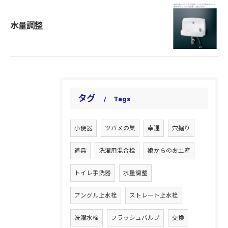
水量調整
タグ
Tags
小便器
ツバメの巣
幸運
穴掘り
道具
洗濯用混合栓
娘からのお土産
トイレ手洗器
水量調整
アングル止水栓
ストレート止水栓
洗濯水栓
フラッシュバルブ
交換