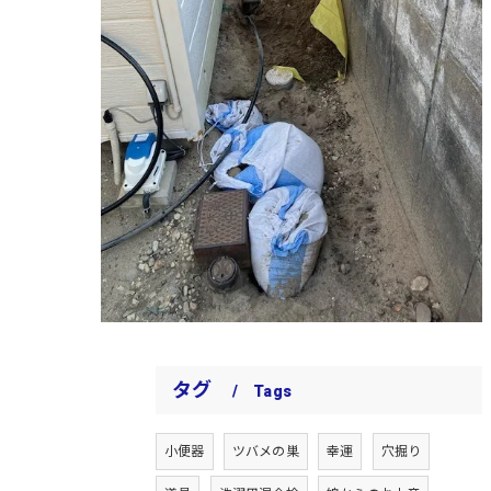
タグ
Tags
小便器
ツバメの巣
幸運
穴掘り