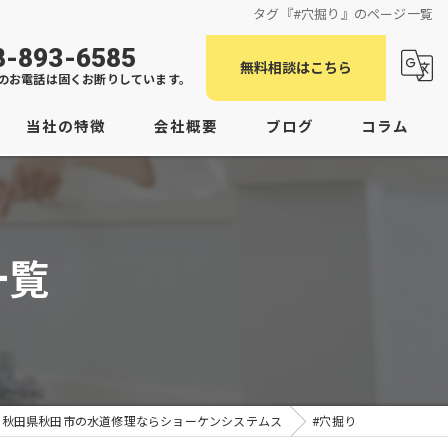
タグ『#穴掘り』のページ一覧
8-893-6585
無料相談はこちら
のお電話は固くお断りしています。
当社の特徴
会社概要
ブログ
コラム
老朽化
つまり
一覧
臭い
潟上市の水道修理
男鹿市の水道修理
秋田県秋田市の水道修理ならショーケンシステムス
#穴掘り