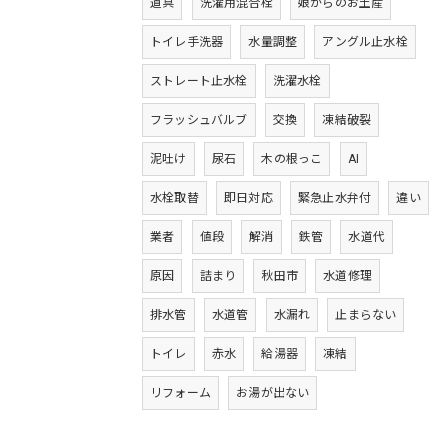
道具
洗濯用混合栓
娘からのお土産
トイレ手洗器
水量調整
アングル止水栓
ストレート止水栓
洗濯水栓
フラッシュバルブ
交換
凍結破裂
泥吐け
尿石
木の根っこ
AI
水栓取替
即日対応
緊急止水弁付
違い
業者
値段
解消
鉄管
水道代
原因
詰まり
秋田市
水道修理
排水管
水道管
水漏れ
止まらない
トイレ
赤水
給湯器
凍結
リフォーム
お湯が出ない