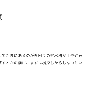
覧
してたまにあるのが外回りの排水桝が土や砕石
直すとかの前に、まずは桝探しからしないとい