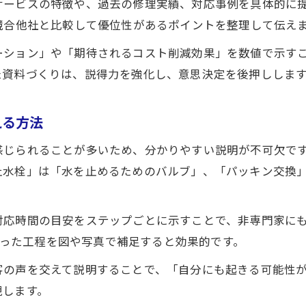
サービスの特徴や、過去の修理実績、対応事例を具体的に
水道修理作業時間や現場判断のポイント解説
競合他社と比較して優位性があるポイントを整理して伝え
必要工具や作業を整理した水道修理の説明術
ーション」や「期待されるコスト削減効果」を数値で示す
水道修理に必要な工具と作業内容を整理
た資料づくりは、説得力を強化し、意思決定を後押ししま
水道修理の基礎工具リストと説明方法の工夫
水道修理作業内容を誰でも理解できる形で解説
える方法
水道修理の道具選びと安全手順を資料で伝える
感じられることが多いため、分かりやすい説明が不可欠で
水道修理作業時間や現場準備のポイント説明
止水栓」は「水を止めるためのバルブ」、「パッキン交換
無料相談はこちら
無料相談はこちら
今後の水道修理業界動向と事業性の示し方
水道修理業界の今後と事業性を資料で伝える
応時間の目安をステップごとに示すことで、非専門家にもイ
水道修理業の将来性分析と課題整理のポイント
報告」といった工程を図や写真で補足すると効果的です。
水道修理事業の持続性を示す資料作成術
客の声を交えて説明することで、「自分にも起きる可能性
水道修理業界の人口減少と需要変化の考察
現します。