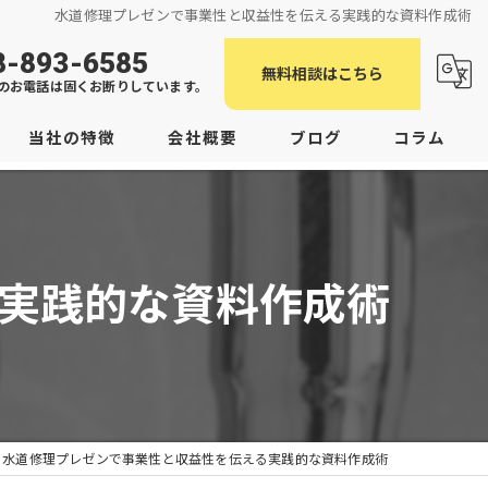
水道修理プレゼンで事業性と収益性を伝える実践的な資料作成術
8-893-6585
無料相談はこちら
のお電話は固くお断りしています。
当社の特徴
会社概要
ブログ
コラム
老朽化
つまり
実践的な資料作成術
臭い
潟上市の水道修理
男鹿市の水道修理
水道修理プレゼンで事業性と収益性を伝える実践的な資料作成術