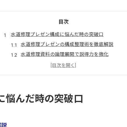
目次
水道修理プレゼン構成に悩んだ時の突破口
水道修理プレゼンの構成整理術を徹底解説
水道修理資料の論理展開で説得力を強化
水道修理の専門知識をわかりやすく伝える方法
水道修理プレゼン準備で失敗しないポイント
水道修理現場データの効果的な資料化手順
業界課題の整理で説得力ある水道修理提案
に悩んだ時の突破口
水道修理業界の課題を整理し提案力を強化
水道修理の現状や課題分析で信頼性向上
水道修理の将来性を示す資料のまとめ方
解説