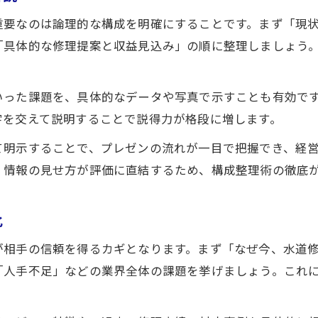
水道修理課題の整理とプレゼンのつなげ方
重要なのは論理的な構成を明確にすることです。まず「現
水道修理業界の信頼性と差別化の伝え方
「具体的な修理提案と収益見込み」の順に整理しましょう
収益性をアピールする水道修理資料作成法
水道修理の収益性を具体的に示す資料術
いった課題を、具体的なデータや写真で示すことも有効で
水道修理業の利益構造を納得感ある形で整理
字を交えて説明することで説得力が格段に増します。
水道修理で稼げる理由と根拠を資料で伝える
て明示することで、プレゼンの流れが一目で把握でき、経
水道修理収益分析で提案先の納得を得る方法
、情報の見せ方が評価に直結するため、構成整理術の徹底
水道修理年収相場と将来性を分かりやすく解説
プレゼンで伝える水道修理現場対応の実情
化
水道修理現場の対応実例をプレゼンに活用
が相手の信頼を得るカギとなります。まず「なぜ今、水道
水道修理作業のリアルな流れと注意点を解説
「人手不足」などの業界全体の課題を挙げましょう。これ
水道修理現場対応の安全性や効率性を紹介
水道修理現場のトラブル対応力を強調する方法