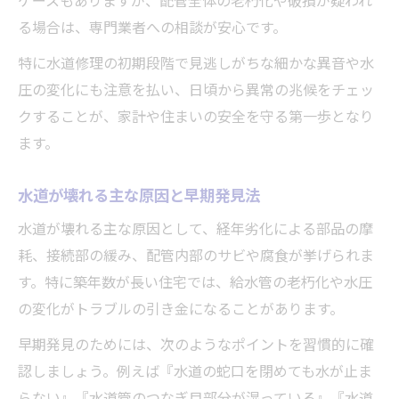
ケースもありますが、配管全体の老朽化や破損が疑われ
水道修理で解決する水量不足の主な原因
る場合は、専門業者への相談が安心です。
チョロチョロしか出ない時の水道修理法
特に水道修理の初期段階で見逃しがちな細かな異音や水
配管詰まりが招く水道修理の必要性
圧の変化にも注意を払い、日頃から異常の兆候をチェッ
水道修理で確認すべきパーツと対処法
クすることが、家計や住まいの安全を守る第一歩となり
水道修理で注意すべき点と改善策の提案
ます。
つなぎ目や配管水漏れへの実践的対策
水道が壊れる主な原因と早期発見法
つなぎ目水漏れの水道修理実践ポイント
水道が壊れる主な原因として、経年劣化による部品の摩
配管水漏れ修理で重要なチェック項目
耗、接続部の緩み、配管内部のサビや腐食が挙げられま
水道修理で使える防水テープの活用法
す。特に築年数が長い住宅では、給水管の老朽化や水圧
水道修理で配管破裂を防ぐための注意点
の変化がトラブルの引き金になることがあります。
つなぎ目水漏れの応急処置と再発防止策
早期発見のためには、次のようなポイントを習慣的に確
経年劣化が招く水道トラブルの特徴
認しましょう。例えば『水道の蛇口を閉めても水が止ま
経年劣化による水道修理の必要性を解説
らない』『水道管のつなぎ目部分が湿っている』『水道