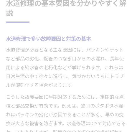
水道修理の基本要因を分かりやすく解
蛇口水漏れを防ぐ水道修理の実践ポイント
説
水道修理で解決するポタポタの直し方ガイ
ド
パッキン劣化による水道修理の注意点
水道修理で多い故障要因と対策の基本
蛇口ポタポタ修理に必要な準備と手順
水道修理が必要となる主な要因には、パッキンやナット
水道修理で再発を防ぐ定期点検のコツ
など部品の劣化、配管のつなぎ目からの水漏れ、長年使
用による給水管の老朽化などが挙げられます。これらは
自分でできる水道修理のポイント
日常生活の中で徐々に進行し、気づかないうちにトラブ
自分でできる水道修理の基本ステップ解説
ルが深刻化する場合があります。
水道修理に必要な道具と選び方のポイント
こうした故障要因に早期対応するためには、定期的な点
水道修理の安全な始め方と注意事項
検と部品交換が有効です。例えば、蛇口のポタポタ水漏
ポタポタ修理を自分で行うコツと手順
れはパッキンの劣化が原因であることが多く、早めの交
蛇口水漏れ修理で役立つDIYテクニック
換が大きな被害を防ぎます。水道修理はDIYで対応できる
水道がチョロチョロしか出ない場合の要因