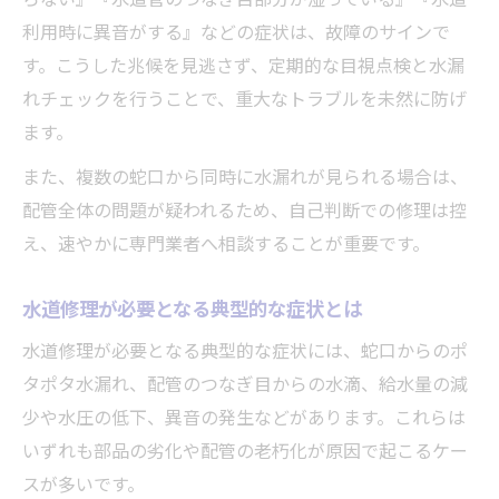
水道管の老朽化で注意すべき修理ポイント
利用時に異音がする』などの症状は、故障のサインで
年数が経った水道のトラブルと修理対策
す。こうした兆候を見逃さず、定期的な目視点検と水漏
水道修理で防ぐ経年劣化トラブルのコツ
れチェックを行うことで、重大なトラブルを未然に防げ
蛇口・配管の劣化に強い水道修理法
ます。
また、複数の蛇口から同時に水漏れが見られる場合は、
配管全体の問題が疑われるため、自己判断での修理は控
え、速やかに専門業者へ相談することが重要です。
水道修理が必要となる典型的な症状とは
水道修理が必要となる典型的な症状には、蛇口からのポ
タポタ水漏れ、配管のつなぎ目からの水滴、給水量の減
少や水圧の低下、異音の発生などがあります。これらは
いずれも部品の劣化や配管の老朽化が原因で起こるケー
スが多いです。