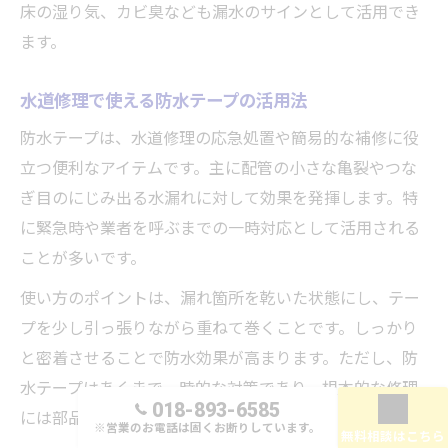
床の湿り気、カビ臭なども漏水のサインとして活用でき
ます。
水道修理で使える防水テープの活用法
防水テープは、水道修理の応急処置や簡易的な補修に役
立つ便利なアイテムです。主に配管の小さな亀裂やつな
ぎ目のにじみ出る水漏れに対して効果を発揮します。特
に緊急時や業者を呼ぶまでの一時対応として活用される
ことが多いです。
使い方のポイントは、漏れ箇所を乾いた状態にし、テー
プを少し引っ張りながら重ねて巻くことです。しっかり
と密着させることで防水効果が高まります。ただし、防
水テープはあくまで一時的な対策であり、根本的な修理
018-893-6585
には部品交換や専門的な作業が必要です。
※営業のお電話は固くお断りしています。
無料相談はこちら