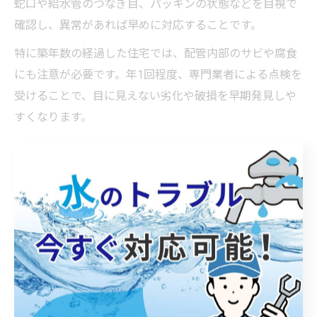
蛇口や給水管のつなぎ目、パッキンの状態などを目視で
確認し、異常があれば早めに対応することです。
特に築年数の経過した住宅では、配管内部のサビや腐食
にも注意が必要です。年1回程度、専門業者による点検を
受けることで、目に見えない劣化や破損を早期発見しや
すくなります。
日常的には、蛇口の閉まり具合や水圧の変化、ポタポタ
音の有無など、ちょっとした変化にも目を向けましょ
う。これらの習慣が大きな水道トラブルを未然に防ぐポ
イントとなります。
自分でできる水道修理のポイント