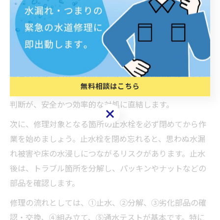
自分でできる水道修理の基本ステップ解説
水道修理を自分で行う際は、まず「どこで」「どのよう
な」トラブルが発生しているのかを正確に特定すること
が重要です。例えば、蛇口からのポタポタ水漏れや、水
道管のつなぎ目からの水漏れなど、故障箇所によって必
無料相談はこちら
要な修理方法が異なります。自分で修理可能かどうかの
判断が、安全かつ効率的な対処に直結します。
無料相談はこちら
次に、修理対象となる箇所の止水栓を必ず閉めてから作
業を始めましょう。止水栓を閉め忘れると、思わぬ水漏
れ被害や床の水浸しにつながるリスクがあります。止水
後は、トラブル箇所を分解し、パッキンやナットなどの
部品を確認します。
修理の流れとしては、①止水、②分解、③劣化部品の確
認・交換、④組み立て、⑤通水テストが基本です。特に