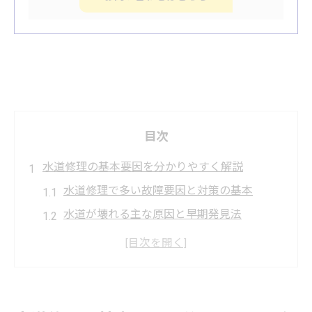
目次
水道修理の基本要因を分かりやすく解説
水道修理で多い故障要因と対策の基本
水道が壊れる主な原因と早期発見法
水道修理が必要となる典型的な症状とは
水道ポタポタ修理が必要な場面を知る
蛇口水漏れのリスクと水道修理の重要性
蛇口のポタポタ水漏れを防ぐ対処法