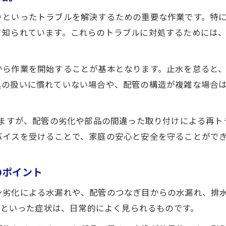
水道修理で失敗しない蛇口分解と部品交換法
りといったトラブルを解決するための重要な作業です。特
蛇口水漏れ修理の安全な作業手順と注意点
て知られています。これらのトラブルに対処するためには
費用を抑える水道修理のコツと工夫
水道修理の費用を抑えるための工夫と選択肢
から作業を開始することが基本となります。止水を怠ると
水道修理でコストを下げるDIYテクニック集
具の扱いに慣れていない場合や、配管の構造が複雑な場合
水道修理の見積もりで注意すべきポイント
水道修理の無駄な出費を防ぐ具体的な方法
いますが、配管の劣化や部品の間違った取り付けによる再
水道修理にかかる費用相場と節約のコツ
バイスを受けることで、家庭の安心と安全を守ることがで
シングルレバーのポタポタを直す最適手法
水道修理でシングルレバー水漏れを解消する方法
のポイント
シングルレバー蛇口のポタポタ直し方と注意点
ン劣化による水漏れや、配管のつなぎ目からの水漏れ、排
水道修理の現場で効くカートリッジ交換の手順
れ」といった症状は、日常的によく見られるものです。
水道修理で失敗しないシングルレバー修理のコツ