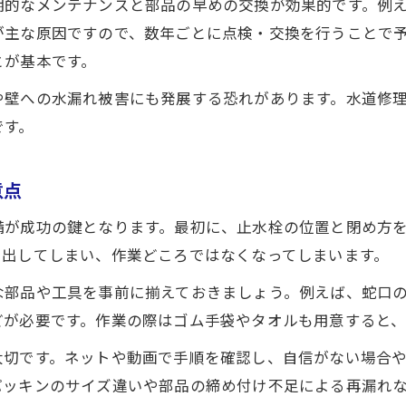
期的なメンテナンスと部品の早めの交換が効果的です。例
水道修理で使えるシールテープ活用法を紹介
が主な原因ですので、数年ごとに点検・交換を行うことで
水道のつなぎ目水漏れを防ぐポイント
とが基本です。
水道修理でつなぎ目水漏れを防ぐ基本対策
や壁への水漏れ被害にも発展する恐れがあります。水道修
つなぎ目の水道修理に役立つ正しいシールテープの使
です。
水道修理でパッキン交換が必要な場合の見極め方
水道修理でつなぎ目漏れを再発させない工夫
意点
水道修理で役立つ分岐水栓の知識と選び方
備が成功の鍵となります。最初に、止水栓の位置と閉め方
無料相談はこちら
無料相談はこちら
DIYで挑む蛇口水漏れ修理の実践例
き出してしまい、作業どころではなくなってしまいます。
水道修理DIYで蛇口水漏れを直した体験談紹介
な部品や工具を事前に揃えておきましょう。例えば、蛇口
水道修理のDIY実践で失敗しないための準備
どが必要です。作業の際はゴム手袋やタオルも用意すると
水道修理DIYの成功例から学ぶ道具の選び方
大切です。ネットや動画で手順を確認し、自信がない場合
水道修理DIYの流れと分かりやすい手順解説
パッキンのサイズ違いや部品の締め付け不足による再漏れ