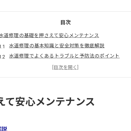
目次
水道修理の基礎を押さえて安心メンテナンス
水道修理の基本知識と安全対策を徹底解説
水道修理でよくあるトラブルと予防法のポイント
水道修理を自分で始める前の準備と注意点
水道修理の基礎を知り安心メンテナンスを実現
水道修理の必要工具と選び方のコツを学ぶ
蛇口からの水漏れを自分で修理する流れ
えて安心メンテナンス
蛇口水漏れの原因と水道修理の流れを解説
水道修理で蛇口ポタポタを直す手順とコツ
水道修理のポイントと自分でできる応急処置
解説