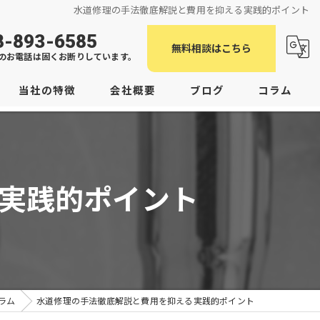
水道修理の手法徹底解説と費用を抑える実践的ポイント
8-893-6585
無料相談はこちら
のお電話は固くお断りしています。
当社の特徴
会社概要
ブログ
コラム
老朽化
つまり
実践的ポイント
臭い
潟上市の水道修理
男鹿市の水道修理
ラム
水道修理の手法徹底解説と費用を抑える実践的ポイント