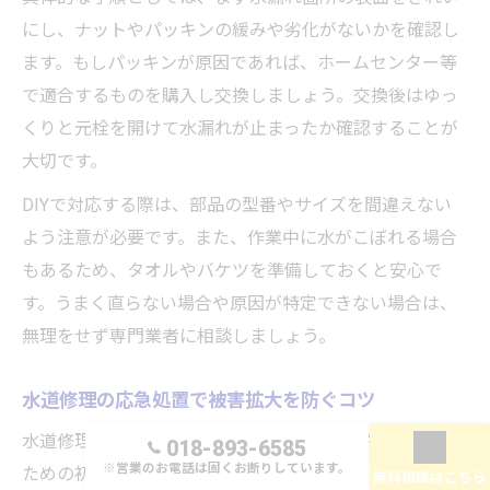
にし、ナットやパッキンの緩みや劣化がないかを確認し
ます。もしパッキンが原因であれば、ホームセンター等
で適合するものを購入し交換しましょう。交換後はゆっ
くりと元栓を開けて水漏れが止まったか確認することが
大切です。
DIYで対応する際は、部品の型番やサイズを間違えない
よう注意が必要です。また、作業中に水がこぼれる場合
もあるため、タオルやバケツを準備しておくと安心で
す。うまく直らない場合や原因が特定できない場合は、
無理をせず専門業者に相談しましょう。
水道修理の応急処置で被害拡大を防ぐコツ
水道修理の応急処置で最も重要なのは、被害を広げない
018-893-6585
※営業のお電話は固くお断りしています。
ための初動対応です。漏れを発見したら、すぐに元栓を
無料相談はこちら