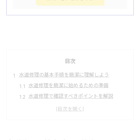
目次
水道修理の基本手順を簡潔に理解しよう
水道修理を簡潔に始めるための準備
水道修理で確認すべきポイントを解説
自分でできる水道修理の流れを紹介
水道修理の基本手順を簡単に覚えるコツ
トラブル別に見る水道修理の進め方
ポタポタ水漏れ対策に役立つ修理ポイント