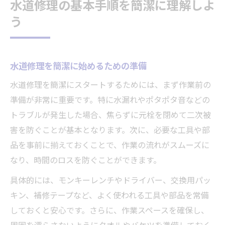
水道修理の基本手順を簡潔に理解しよ
水道修理でポタポタ水漏れを防ぐ基本
う
水道修理の簡潔な水漏れ対策手順とは
蛇口の水漏れに強い水道修理のコツ
水道修理を簡潔に始めるための準備
ポタポタ音を止める水道修理の実践法
水道修理でできるシングルレバー対応策
水道修理を簡潔にスタートするためには、まず作業前の
準備が非常に重要です。特に水漏れやポタポタ音などの
道具選びから始める自分で水道修理入門
トラブルが発生した場合、焦らずに元栓を閉めて二次被
水道修理に必要な道具の選び方ガイド
害を防ぐことが基本となります。次に、必要な工具や部
水道修理を簡潔にする工具準備のポイント
品を事前に揃えておくことで、作業の流れがスムーズに
自分で水道修理する際の道具リスト
なり、時間のロスを防ぐことができます。
部品と工具で始める水道修理の基本
具体的には、モンキーレンチやドライバー、交換用パッ
水道修理を安全に行うための準備方法
キン、補修テープなど、よく使われる工具や部品を常備
簡単な水道修理が家計節約に貢献する理由
しておくと安心です。さらに、作業スペースを確保し、
水道修理のDIYで家計節約に繋がる理由