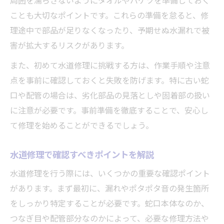
周囲を濡らさないようにタオルやバケツを準備しておく
水道修理を簡潔に自分で行う節約効果
ことも大切なポイントです。これらの準備を怠ると、修
水道修理の手順で水道代の増加を防ぐ方法
理途中で部品が足りなくなったり、予期せぬ水漏れで被
害が拡大するリスクがあります。
水道修理DIYが修理費用を抑えるポイント
水道修理で得られる節約メリットとは
また、初めて水道修理に挑戦する方は、作業手順や注意
蛇口水漏れトラブル時の応急処置法を紹介
点を事前に確認しておくと失敗を防げます。特に古い蛇
口や配管の場合は、劣化部品の見落としや固着部の扱い
水道修理でできる蛇口応急処置の基本
に注意が必要です。事前準備を徹底することで、安心し
急な水漏れ時の簡潔な水道修理方法
て修理を始めることができるでしょう。
水道修理の応急処置で被害拡大を防ぐコツ
水道修理でポタポタをすぐ止める対策
水道修理で確認すべきポイントを解説
水道管の応急補修テープ使用法と注意点
水道修理を行う際には、いくつかの重要な確認ポイント
部品交換で実現する効果的な水道修理
があります。まず最初に、漏れやポタポタ音の発生箇所
水道修理の部品交換で解決するトラブル
をしっかり特定することが必要です。蛇口本体なのか、
水道修理でよく使う部品の種類と役割
つなぎ目や配管部分なのかによって、必要な修理方法や