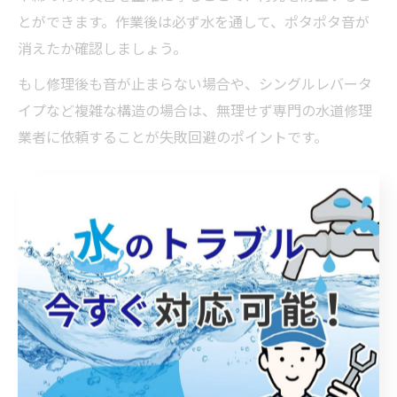
とができます。作業後は必ず水を通して、ポタポタ音が
消えたか確認しましょう。
もし修理後も音が止まらない場合や、シングルレバータ
イプなど複雑な構造の場合は、無理せず専門の水道修理
業者に依頼することが失敗回避のポイントです。
水道修理でできるシングルレバー対応策
シングルレバータイプの蛇口は構造が複雑なため、水漏
れ修理の際は分解手順や内部部品の配置に注意が必要で
す。まず、元栓を閉めてからレバー部分を慎重に取り外
し、カートリッジやパッキンの劣化を確認します。
シングルレバーの修理には専用の工具や適合する部品が
必要となるため、事前にメーカーや型番を確認し、正し
い部品を用意することが重要です。部品の取り外しや交