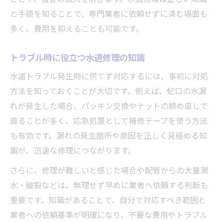
水道修理用テープの選び方と使い方
と手順を知ることで、専門業者に依頼せずに済む場面も
水道管つなぎ目の水漏れ修理のコツ
多く、費用を抑えることも可能です。
自分でできる水道修理の範囲と注意すべき点
水道修理で自分でできる作業範囲の判断
トラブル時に役立つ水道修理の知識
安全に水道修理を行うための基本事項
水道トラブル発生時に慌てず対応するには、事前に対処
無理せず水道修理業者へ依頼する目安
方法を知っておくことが大切です。例えば、蛇口の水漏
水道修理の難易度とリスクを見極める
れが発生した場合、パッキン交換やナットの締め直しで
直ることが多く、応急処置として補修テープを使う方法
自分で水道修理する際の必須チェック
も有効です。漏れの発生箇所や原因を正しく見極める知
水道修理の手順と費用を抑える方法を解説
識が、迅速な修理につながります。
水道修理の手順を簡潔にまとめて紹介
さらに、修理が難しいと感じた場合や配管からの大量漏
費用を抑える水道修理のコツと工夫
水・破裂などは、無理せず早めに業者へ依頼する判断も
水道修理料金表の見方と節約ポイント
重要です。知識があることで、自分で対応すべき範囲と
水道修理の費用相場を把握する方法
業者への依頼基準が明確になり、不要な費用やトラブル