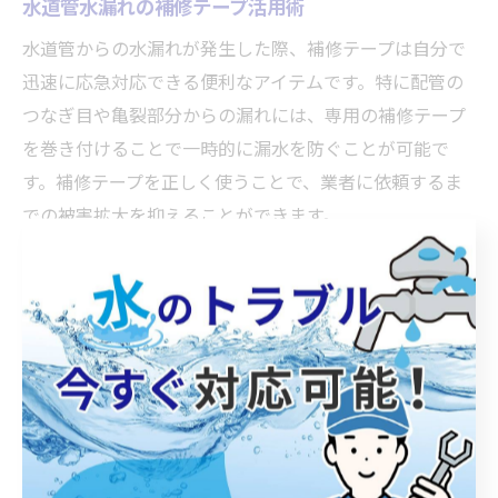
水道管水漏れの補修テープ活用術
水道管からの水漏れが発生した際、補修テープは自分で
迅速に応急対応できる便利なアイテムです。特に配管の
つなぎ目や亀裂部分からの漏れには、専用の補修テープ
を巻き付けることで一時的に漏水を防ぐことが可能で
す。補修テープを正しく使うことで、業者に依頼するま
での被害拡大を抑えることができます。
補修テープを活用する際は、まず漏れている箇所の水分
や汚れをしっかり拭き取ることが重要です。水道管の表
面が濡れていると、テープの粘着力が十分に発揮され
ず、再び漏れが発生する原因となります。テープは引っ
張りながら重ねて巻き付けることで密着性が増し、効果
的に応急処置ができます。
ただし、補修テープはあくまで一時的な対策であり、根