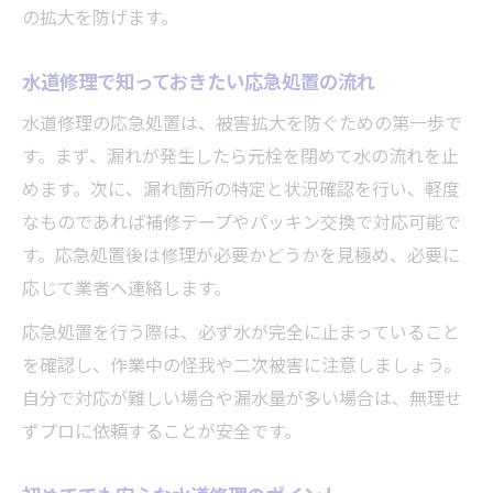
自分で水道修理する際の費用削減術
の拡大を防げます。
水トラブル時に慌てないための水道修理ガイド
水トラブル発生時の水道修理初動対応
水道修理で知っておきたい応急処置の流れ
慌てず水道修理を進めるための手順
水道修理の応急処置は、被害拡大を防ぐための第一歩で
水道修理で冷静に対処する知識と準備
す。まず、漏れが発生したら元栓を閉めて水の流れを止
応急処置後の水道修理の流れを解説
めます。次に、漏れ箇所の特定と状況確認を行い、軽度
なものであれば補修テープやパッキン交換で対応可能で
水道修理で再発防止に必要な対応策
す。応急処置後は修理が必要かどうかを見極め、必要に
応じて業者へ連絡します。
応急処置を行う際は、必ず水が完全に止まっていること
を確認し、作業中の怪我や二次被害に注意しましょう。
自分で対応が難しい場合や漏水量が多い場合は、無理せ
ずプロに依頼することが安全です。