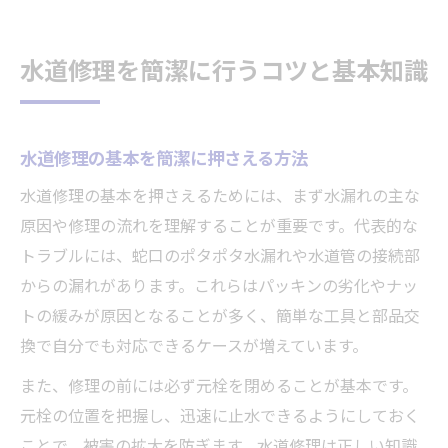
自分でできる簡潔な水道修理の手順解説
蛇口水漏れの直し方を自分で試す大事なポイン
水道修理を簡潔に行うコツと基本知識
ト
蛇口水漏れの水道修理ポイント解説
パッキン交換で水道修理を簡潔に実践
水道修理の基本を簡潔に押さえる方法
水道修理で蛇口のポタポタ対処する方法
水道修理の基本を押さえるためには、まず水漏れの主な
シングルレバー蛇口の水道修理の流れ
原因や修理の流れを理解することが重要です。代表的な
水道蛇口の水漏れを自分で直すコツ
トラブルには、蛇口のポタポタ水漏れや水道管の接続部
からの漏れがあります。これらはパッキンの劣化やナッ
水道管の水漏れ修理は補修テープで応急対策も
トの緩みが原因となることが多く、簡単な工具と部品交
可能
換で自分でも対応できるケースが増えています。
水道管水漏れの補修テープ活用術
また、修理の前には必ず元栓を閉めることが基本です。
水道修理での応急処置と安全対策
元栓の位置を把握し、迅速に止水できるようにしておく
自分でできる水道管の水漏れ修理方法
ことで、被害の拡大を防ぎます。水道修理は正しい知識