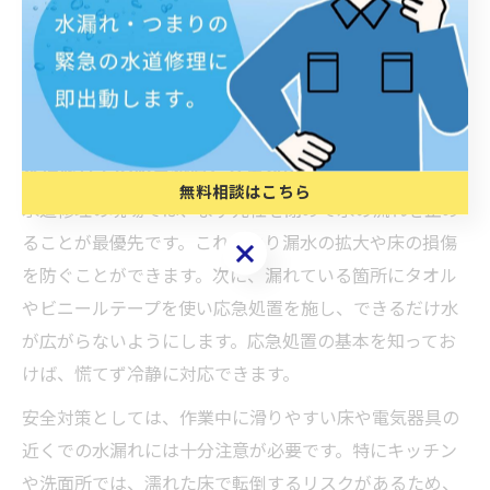
本的な修理が必要な場合は早めに専門業者へ相談するこ
とをおすすめします。特に亀裂が大きい場合や水圧が高
い箇所では、テープのみの対応では再発リスクが高いた
め注意が必要です。
水道修理での応急処置と安全対策
無料相談はこちら
水道修理の現場では、まず元栓を閉めて水の流れを止め
ることが最優先です。これにより漏水の拡大や床の損傷
無料相談はこちら
を防ぐことができます。次に、漏れている箇所にタオル
やビニールテープを使い応急処置を施し、できるだけ水
が広がらないようにします。応急処置の基本を知ってお
けば、慌てず冷静に対応できます。
安全対策としては、作業中に滑りやすい床や電気器具の
近くでの水漏れには十分注意が必要です。特にキッチン
や洗面所では、濡れた床で転倒するリスクがあるため、