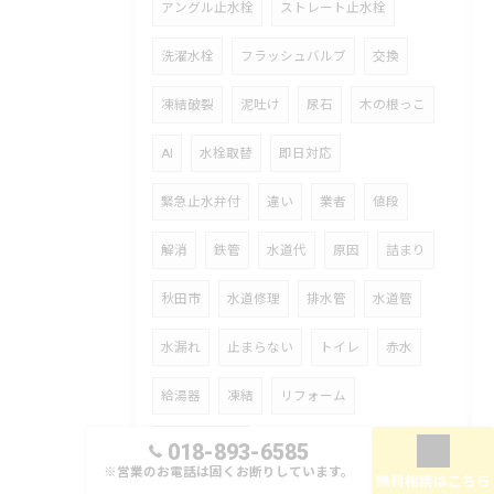
アングル止水栓
ストレート止水栓
洗濯水栓
フラッシュバルブ
交換
凍結破裂
泥吐け
尿石
木の根っこ
AI
水栓取替
即日対応
緊急止水弁付
違い
業者
値段
解消
鉄管
水道代
原因
詰まり
秋田市
水道修理
排水管
水道管
水漏れ
止まらない
トイレ
赤水
給湯器
凍結
リフォーム
お湯が出ない
018-893-6585
※営業のお電話は固くお断りしています。
無料相談はこちら