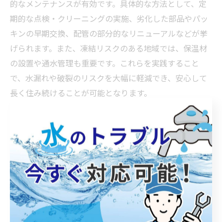
的なメンテナンスが有効です。具体的な方法として、定
期的な点検・クリーニングの実施、劣化した部品やパッ
キンの早期交換、配管の部分的なリニューアルなどが挙
げられます。また、凍結リスクのある地域では、保温材
の設置や通水管理も重要です。これらを実践すること
で、水漏れや破裂のリスクを大幅に軽減でき、安心して
長く住み続けることが可能となります。
夏場の水道管破裂を防ぐための注意点
夏の水道修理で大切な破裂予防の基本知識
夏場は気温の上昇や急な天候変化により、水道管内部の
圧力が不安定になりやすく、破裂リスクが高まります。