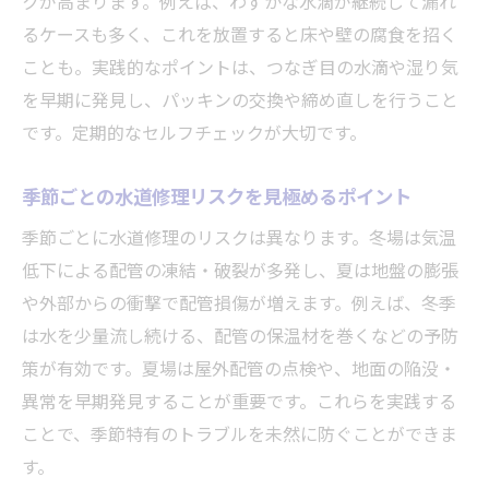
クが高まります。例えば、わずかな水滴が継続して漏れ
水道修理は自己対応か業者依頼か見極め方
るケースも多く、これを放置すると床や壁の腐食を招く
水道修理で自分でできる範囲と注意点
ことも。実践的なポイントは、つなぎ目の水滴や湿り気
水道修理のプロに任せるべきケースを解説
を早期に発見し、パッキンの交換や締め直しを行うこと
水道修理 料金表の確認ポイントと選び方
です。定期的なセルフチェックが大切です。
自己修理と業者依頼の費用やメリット比較
季節ごとの水道修理リスクを見極めるポイント
蛇口のポタポタ水漏れ早期発見のコツ
季節ごとに水道修理のリスクは異なります。冬場は気温
水道修理で重要な蛇口水漏れの見つけ方
低下による配管の凍結・破裂が多発し、夏は地盤の膨張
蛇口水漏れ ポタポタ直し方の基本手順
や外部からの衝撃で配管損傷が増えます。例えば、冬季
水道修理で防ぐポタポタ被害拡大の対策
は水を少量流し続ける、配管の保温材を巻くなどの予防
水道蛇口の水漏れ予防と早期対応の実践法
策が有効です。夏場は屋外配管の点検や、地面の陥没・
蛇口 水漏れ 修理費用の目安とチェック項目
異常を早期発見することが重要です。これらを実践する
ことで、季節特有のトラブルを未然に防ぐことができま
す。