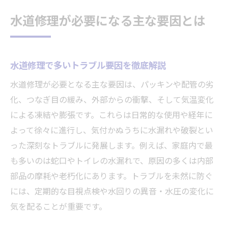
ント
水道修理が必要になる主な要因とは
水道修理で注意すべき漏水箇所の特徴と対
策
水道の水漏れ発生時に知っておくべきこと
水道修理で多いトラブル要因を徹底解説
水道修理の前に水漏れ原因を特定する方法
水道修理が必要となる主な要因は、パッキンや配管の劣
水道蛇口のポタポタ水漏れ応急処置の手順
化、つなぎ目の緩み、外部からの衝撃、そして気温変化
水道修理でよくある水漏れパターンの見分
による凍結や膨張です。これらは日常的な使用や経年に
け方
よって徐々に進行し、気付かぬうちに水漏れや破裂とい
水道 つなぎ目水漏れ時のチェックポイント
った深刻なトラブルに発展します。例えば、家庭内で最
水道修理に役立つ応急処置と道具の選び方
も多いのは蛇口やトイレの水漏れで、原因の多くは内部
部品の摩耗や老朽化にあります。トラブルを未然に防ぐ
配管の老朽化が招く水道修理リスクを解明
には、定期的な目視点検や水回りの異音・水圧の変化に
配管の老朽化が水道修理に与える影響とは
気を配ることが重要です。
水道修理で配管トラブルを防ぐ定期点検の
重要性