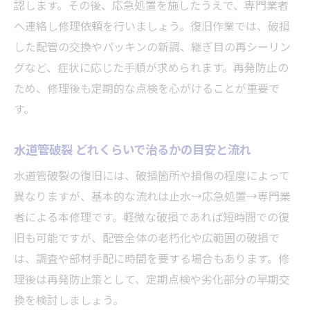
認します。その後、応急処置を施したうえで、専門業者
へ連絡し修理依頼を行いましょう。復旧作業では、破損
した配管の交換やパッキンの新調、継ぎ目の再シーリン
グなど、症状に応じた手順が求められます。再発防止の
ため、修理後も定期的な点検を心がけることが重要で
す。
水道管破裂 どれくらいで治るかの目安と流れ
水道管破裂の復旧には、破損箇所や損傷の程度によって
異なりますが、基本的な流れは止水→応急処置→専門業
者による本修理です。軽微な破損であれば短時間での復
旧も可能ですが、配管全体の老朽化や広範囲の破損で
は、調査や部材手配に時間を要する場合もあります。修
理後は再発防止策として、定期点検や劣化部分の早期交
換を検討しましょう。