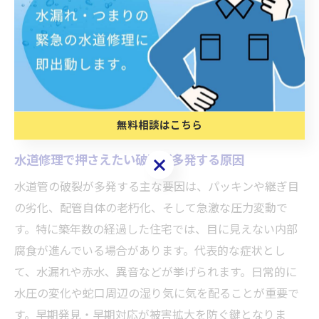
特に屋外や直射日光が当たる場所の配管は膨張・収縮を
繰り返すため、劣化が進行しやすいです。対策として、
定期的な目視点検や、配管周囲の遮熱対策を施すことが
有効です。具体的には、配管の保温材を点検・交換し、
漏水の兆候がないか確認しましょう。こうした予防策が
大きなトラブルの未然防止に繋がります。
無料相談はこちら
水道修理で押さえたい破裂が多発する原因
無料相談はこちら
水道管の破裂が多発する主な要因は、パッキンや継ぎ目
の劣化、配管自体の老朽化、そして急激な圧力変動で
す。特に築年数の経過した住宅では、目に見えない内部
腐食が進んでいる場合があります。代表的な症状とし
て、水漏れや赤水、異音などが挙げられます。日常的に
水圧の変化や蛇口周辺の湿り気に気を配ることが重要で
す。早期発見・早期対応が被害拡大を防ぐ鍵となりま