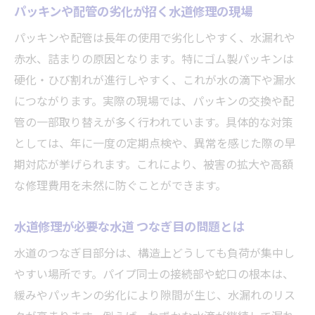
パッキンや配管の劣化が招く水道修理の現場
水道修理で確認したい配管の劣化サイン
パッキンや配管は長年の使用で劣化しやすく、水漏れや
配管交換が必要な水道修理の見極めポイン
赤水、詰まりの原因となります。特にゴム製パッキンは
ト
硬化・ひび割れが進行しやすく、これが水の滴下や漏水
水道修理で古い配管のリスクを低減する方
につながります。実際の現場では、パッキンの交換や配
法
管の一部取り替えが多く行われています。具体的な対策
夏場の水道管破裂を防ぐための注意点
としては、年に一度の定期点検や、異常を感じた際の早
夏の水道修理で大切な破裂予防の基本知識
期対応が挙げられます。これにより、被害の拡大や高額
水道修理で押さえたい破裂が多発する原因
な修理費用を未然に防ぐことができます。
水道管破裂 自分で修理できる場合の注意点
水道修理が必要な水道 つなぎ目の問題とは
水道修理が必要な破裂時の対策と復旧手順
水道のつなぎ目部分は、構造上どうしても負荷が集中し
水道管破裂 どれくらいで治るかの目安と流
やすい場所です。パイプ同士の接続部や蛇口の根本は、
れ
緩みやパッキンの劣化により隙間が生じ、水漏れのリス
水道修理の自己対応と業者依頼の違いを理解