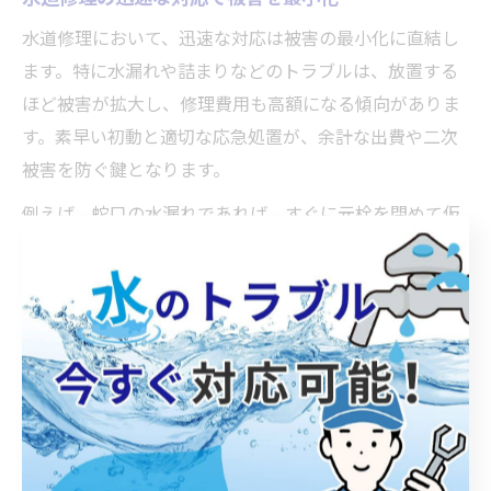
水道修理において、迅速な対応は被害の最小化に直結し
ます。特に水漏れや詰まりなどのトラブルは、放置する
ほど被害が拡大し、修理費用も高額になる傾向がありま
す。素早い初動と適切な応急処置が、余計な出費や二次
被害を防ぐ鍵となります。
例えば、蛇口の水漏れであれば、すぐに元栓を閉めて仮
止めをし、必要に応じてパッキン交換や補修テープで応
急対応を行うことで、被害の拡大を防げます。また、配
管の破損が疑われる場合には、速やかに専門業者へ相談
し、早期修理を依頼することが重要です。
適切な対応を行うことで、水回りのトラブルによる生活
への影響を最小限に抑えられます。日頃から水道修理の
基本的な知識や手順を身につけておくことで、いざとい
う時も安心して行動できるでしょう。