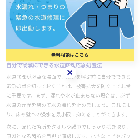
自分でできる水道修理の応急対策と手
順
無料相談はこちら
自分で簡潔にできる水道修理応急処置法
無料相談はこちら
水道修理が必要な場面で、業者を呼ぶ前に自分でできる
応急処置を知っておくことは、被害拡大を防ぐ上で非常
に重要です。まず、漏れや水が止まらない場合は、必ず
水道の元栓を閉めて水の流れを止めましょう。これによ
り、床や壁への浸水を最小限に抑えることができます。
次に、漏れた箇所をタオルや雑巾でしっかり拭き取り、
原因となる箇所を目視で確認します。小さなヒビやパッ