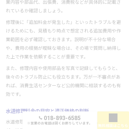
業内容や部品代、出張費、消費税などが具体的に記載さ
れているか確認しましょう。
修理後に「追加料金が発生した」といったトラブルを避
けるためにも、見積もり時点で想定される追加費用や作
業範囲を必ず確認しておきます。説明が不十分な場合
や、費用の根拠が曖昧な場合は、その場で質問し納得し
た上で作業を依頼することが重要です。
また、修理内容や使用部品を写真で記録してもらうと、
後々のトラブル防止にも役立ちます。万が一不審点があ
れば、消費生活センターなど公的機関に相談するのも有
効です。
水道修理料金の目安と適正価格の判断
018-893-6585
水道修理料金の目安は、作業内容によって異なります
※営業のお電話は固くお断りしています。
無料相談はこちら