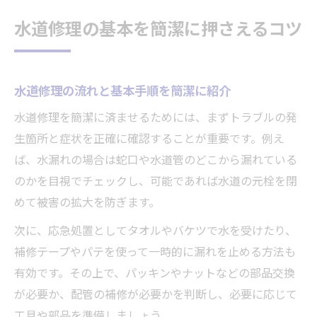
トラブル時に素早く水道修理へ対応する方法
水道修理の基本を簡潔に押さえるコツ
水道修理が必要な緊急時の初動ポイント
水漏れなど水道修理の応急対応手順まとめ
水道修理時のトラブル発見から対処まで
水道修理の流れと基本手順を簡潔に紹介
水道修理で慌てないための準備と流れ
水道修理を簡潔に済ませるためには、まずトラブルの発
水道修理の迅速な対応で被害を最小化
生箇所と症状を正確に確認することが重要です。例え
ば、水漏れの場合は蛇口や水道管のどこから漏れている
自分でできる水道修理の応急対策と手順
のかを目視でチェックし、可能であれば水道の元栓を閉
自分で簡潔にできる水道修理応急処置法
めて被害の拡大を防ぎます。
水道修理を自分で始めるときの注意点
次に、応急処置としてタオルやバケツで水を受けたり、
水道管水漏れ補修テープの正しい使い方
補修テープやパテを使って一時的に漏れを止める方法も
蛇口水漏れポタポタ直し方の実践ポイント
有効です。その上で、パッキンやナットなどの部品交換
水道修理で役立つ道具と材料の選び方
が必要か、配管の補修が必要かを判断し、必要に応じて
蛇口や水漏れを簡潔に直すための知識集
工具や部品を準備しましょう。