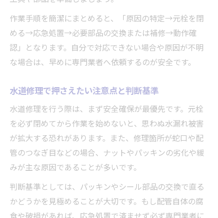
蛇口水漏れに強い水道修理の基礎知識
作業手順を簡潔にまとめると、「原因の特定→元栓を閉
ポタポタ水漏れを簡潔に直す実践方法
める→応急処置→必要部品の交換または補修→動作確
水道修理でよく使う補修テープの効果
認」となります。自分で対応できない場合や原因が不明
シングルレバー蛇口の水漏れ修理法
な場合は、早めに専門業者へ依頼するのが安全です。
つなぎ目の水漏れ直し方と注意点
水道修理で押さえたい注意点と判断基準
費用を抑える水道修理の判断基準とは
水道修理の費用相場と抑えるコツを解説
水道修理を行う際は、まず安全確保が最優先です。元栓
を必ず閉めてから作業を始めないと、思わぬ水漏れ被害
水道修理依頼前に費用比較するポイント
が拡大する恐れがあります。また、修理箇所が蛇口や配
自分でできる水道修理と業者依頼の違い
管のつなぎ目などの場合、ナットやパッキンの劣化や緩
水道修理費用の明細確認とトラブル防止
みが主な原因であることが多いです。
水道修理料金の目安と適正価格の判断
判断基準としては、パッキンやシール部品の交換で直る
水道修理を依頼する前にすべきことリスト
かどうかを見極めることが大切です。もし配管自体の腐
水道修理依頼前の現状確認と準備ポイント
食や破損があれば、応急処置で済ませず必ず専門業者に