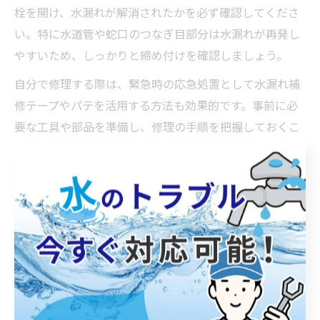
栓を開け、水漏れが解消されたかを必ず確認してくださ
い。特に水道管や蛇口のつなぎ目部分は水漏れが再発し
やすいため、しっかりと締め付けを確認しましょう。
自分で修理する際は、緊急時の応急処置として水漏れ補
修テープやパテを活用する方法も効果的です。事前に必
要な工具や部品を準備し、修理の手順を把握しておくこ
とで、トラブル発生時にも落ち着いて対応できます。
水道修理に役立つ工具や部品の選び方
水道修理を行う上で必要な工具には、モンキーレンチや
ドライバー、プライヤーなどが挙げられます。各工具は
蛇口やナットのサイズに合わせて使い分けることが大切
です。特にモンキーレンチは水道管やハンドルの締め付
け・緩め作業に欠かせません。