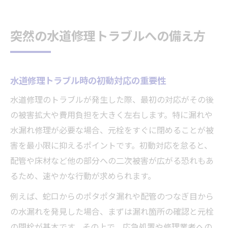
水道修理トラブルを未然に防ぐコツ
水道修理の費用相場と見極めポイント
突然の水道修理トラブルへの備え方
水道修理費用相場の目安と内訳の把握
水道修理費用を比較する際の注意点
納得できる水道修理の見積もり確認法
水道修理トラブル時の初動対応の重要性
水道修理の費用で失敗しない選択方法
水道修理のトラブルが発生した際、最初の対応がその後
水道修理相場を活かす費用節約の工夫
の被害拡大や費用負担を大きく左右します。特に漏れや
水漏れ修理が必要な場合、元栓をすぐに閉めることが被
自分でできる水道修理の簡潔な対処法
害を最小限に抑えるポイントです。初動対応を怠ると、
水道修理を自分で行う基本手順とコツ
配管や床材など他の部分への二次被害が広がる恐れもあ
水道修理に役立つ工具や部品の選び方
るため、速やかな行動が求められます。
簡単な水道修理対応で抑えるポイント
例えば、蛇口からのポタポタ漏れや配管のつなぎ目から
水道修理でDIYが可能な修理内容とは
の水漏れを発見した場合、まずは漏れ箇所の確認と元栓
水道修理の注意点と安全に進める方法
の閉栓が基本です。その上で、応急処置や修理業者への