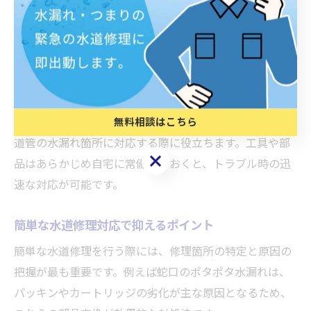
交換部品としては、パッキンやカートリッジ、シングル
レバー用のパーツがよく使われます。部品選びの際は、
事前に蛇口や配管の型番・サイズを確認し、ホームセン
ター等で適合品を購入しましょう。合わない部品を使用
すると水漏れが再発するリスクが高まります。
また、応急処置用の水漏れ補修テープやパテは、急な水
無料相談はこちら
道管の水漏れ箇所に対応する際に役立ちます。工具や部
無料相談はこちら
品はあらかじめ自宅に常備しておくと、トラブル時の迅
速な対応が可能です。
簡単な水道修理対応で抑えるポイント
簡単な水道修理を行う際には、修理箇所の特定と原因の
把握が最も重要です。例えば蛇口のポタポタ水漏れは、
パッキンやカートリッジの劣化が主な原因となるため、