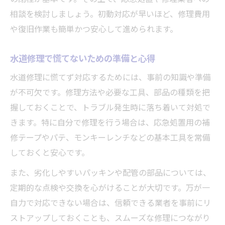
水道修理に役立つ漏れ防止の知識とは
相談を検討しましょう。初動対応が早いほど、修理費用
水道修理に必須の漏れ防止対策の基本
や復旧作業も簡単かつ安心して進められます。
水道修理で使える補修テープの活用法
水道修理で慌てないための準備と心得
水道修理前の漏れ箇所確認ポイント
水道修理で学ぶパッキン交換の重要性
水道修理に慌てず対応するためには、事前の知識や準備
が不可欠です。修理方法や必要な工具、部品の種類を把
水道修理と配管の劣化予防メンテナンス
握しておくことで、トラブル発生時に落ち着いて対処で
水道管の水漏れ対応で失敗しない方法
きます。特に自分で修理を行う場合は、応急処置用の補
水道修理で水道管漏れを見極める方法
修テープやパテ、モンキーレンチなどの基本工具を常備
水道修理時の正しい水漏れ補修テープ活用
しておくと安心です。
水道修理におけるパテの使い方と注意点
また、劣化しやすいパッキンや配管の部品については、
水道修理で水漏れ箇所を特定するコツ
定期的な点検や交換を心がけることが大切です。万が一
水道修理で漏れ再発を防ぐ予防策
自力で対応できない場合は、信頼できる業者を事前にリ
業者依頼とDIY水道修理の判断基準
ストアップしておくことも、スムーズな修理につながり