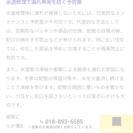
水道修理で漏れ再発を防ぐ予防策
水道修理後に漏れが再発しないためには、日常的なメン
テナンスと予防策が不可欠です。代表的な方法として
は、定期的なパッキンや部品の交換、配管の目視点検、
蛇口の締めすぎ防止などが挙げられます。特に古い住宅
では、劣化した部品を早めに交換することが再発防止に
有効です。
また、水道管の凍結や衝撃による破損も漏れの原因にな
ります。冬季は配管の保温対策や、水を少量流し続ける
ことで凍結を防げます。配管の周囲に重いものを置かな
い、力任せに蛇口を回さないといった日常の心がけも大
切です。
実際に「定期的にパッキンを交換してから水漏れトラブ
018-893-6585
ルが激減した」という利用者の声も多く、予防策の効果
※営業のお電話は固くお断りしています。
無料相談はこちら