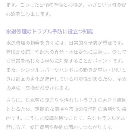
水道修理は業者依頼かDIYか見極める
ます。こうした日頃の準備と心得が、いざという時の安
水道修理でDIY対応可能なケースとは
心感を生み出します。
業者依頼時の水道修理費用確認ポイント
水道修理のトラブル予防に役立つ知識
水道修理DIYのリスクと注意点
水道修理の頻発を防ぐには、日常的な予防が重要です。
水道修理の専門性と安全確保の重要性
普段から蛇口や配管の異音・水圧変化に注意し、少しで
も異常を感じたら早めに対処することがポイントです。
また、シングルレバーやハンドルの動きが重い・固いと
きは部品の劣化が進行している可能性があるため、早め
の点検・交換が推奨されます。
さらに、排水管の詰まりや汚れもトラブルの大きな原因
となるため、定期的な清掃や市販の洗浄剤の活用が効果
的です。こうした知識を持つことで、急なトラブルを未
然に防ぎ、修理費用や時間の節約につながります。