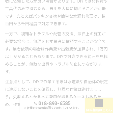
者に依頼した方が良い場合があります。DIYでは材料費や
工具代のみで済むため、費用を大幅に抑えることが可能
です。たとえばパッキン交換や簡単な水漏れ修理は、数
百円から千円程度で対応できます。
一方で、複雑なトラブルや配管の交換、法律上の施工が
必要な場合は、無理をせず業者に依頼することが安全で
す。業者依頼の場合は作業費や出張費が加算され、1万円
以上かかることもあります。DIYで対応できる範囲を見極
めることが、無駄な出費やトラブル防止につながりま
す。
注意点として、DIYで作業する際は水道法や自治体の規定
に違反しないことを確認し、無理な作業は避けましょ
う。失敗するとかえって費用が増えるケースもあるた
018-893-6585
め、作業前に十分な下調べと準備を行ってください。
※営業のお電話は固くお断りしています。
無料相談はこちら