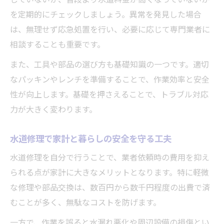
水道修理の費用相場を知ることで得られる
を定期的にチェックしましょう。異常を発見した場合
安心
は、無理せず応急処置を行い、必要に応じて専門業者に
水道修理費用を比較して賢く依頼する方法
相談することも重要です。
水道修理のDIYと業者依頼の費用差を徹底解
また、工具や部品の選び方も基礎知識の一つです。適切
説
なパッキンやレンチを準備することで、作業効率と安全
水道修理予算を立てる際のポイントと注意
性が向上します。基礎を押さえることで、トラブル対応
点
力が大きく変わります。
水道修理費用を抑えるための実践的アイデ
ア
水道修理で家計と暮らしの安全を守る工夫
水漏れ対策に自信を持つプロジェクト運営
水道修理を自分で行うことで、業者依頼時の費用を抑え
水道修理で水漏れ対策を徹底するための手
られる点が家計に大きなメリットとなります。特に軽微
順
な修理や部品交換は、数百円から数千円程度の出費で済
水道修理プロジェクトでの漏水早期発見の
むことが多く、無駄なコストを防げます。
コツ
一方で、作業を誤ると水漏れ悪化や周辺設備の損傷とい