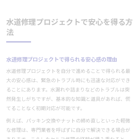
水道修理で家計と暮らしの安全を守る工夫
水道修理プロジェクトの成功のポイント解
水道修理プロジェクトで安心を得る方
説
法
水道修理の安心を支えるセルフチェック法
DIY水道修理を安全に進めるポイント
DIY水道修理で安全を確保する基本手順
水道修理プロジェクトで得られる安心感の理由
水道修理に必要な道具と選び方のコツ
水道修理プロジェクトを自分で進めることで得られる最
安全な水道修理DIYのための作業前準備
大の安心感は、緊急のトラブル時にも迅速な対応ができ
水道修理で失敗しないための注意点まとめ
ることにあります。水漏れや詰まりなどのトラブルは突
DIY初心者が避けたい水道修理の危険行動
然発生しがちですが、基本的な知識と道具があれば、慌
てることなく初期対応が可能です。
トラブル発生時に役立つ水道修理の知恵
水道修理トラブル時に役立つ応急処置方法
例えば、パッキン交換やナットの締め直しといった軽微
水道修理の現場でよくある失敗と対策法
な修理は、専門業者を呼ばずに自分で解決できる場合が