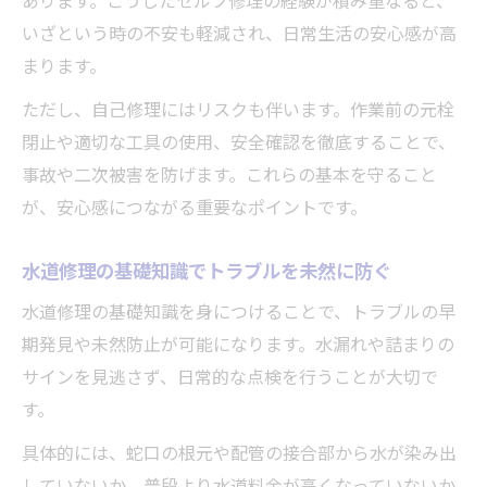
あります。こうしたセルフ修理の経験が積み重なると、
急な水道修理トラブルを乗り切る判断力
いざという時の不安も軽減され、日常生活の安心感が高
水道修理の知恵で日常トラブルと賢く向き
まります。
合う
ただし、自己修理にはリスクも伴います。作業前の元栓
水道修理DIYでよくある質問と解決策
閉止や適切な工具の使用、安全確認を徹底することで、
違法リスクを防ぐセルフ水道修理の注意点
事故や二次被害を防げます。これらの基本を守ること
水道修理DIYで違法リスクを避ける基礎知識
が、安心感につながる重要なポイントです。
水道修理の法律とセルフ作業範囲を確認す
る
水道修理の基礎知識でトラブルを未然に防ぐ
違法となる水道修理事例と防止策まとめ
水道修理の基礎知識を身につけることで、トラブルの早
水道修理DIYで守るべき安全と法令遵守の要
期発見や未然防止が可能になります。水漏れや詰まりの
点
サインを見逃さず、日常的な点検を行うことが大切で
水道修理プロジェクトにおける資格要件の
す。
把握
具体的には、蛇口の根元や配管の接合部から水が染み出
費用相場を把握した水道修理の賢い選択術
していないか、普段より水道料金が高くなっていないか