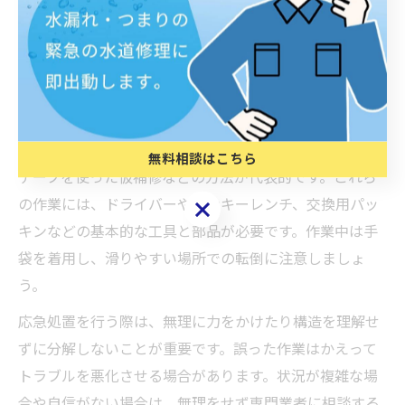
法を知っておくことが安心につながります。例えば、蛇
口からの水漏れやパイプの詰まりなど、よくあるトラブ
ルには自分で対応できるケースも多いです。応急処置の
第一歩は、必ず水道の元栓を閉めることです。これによ
り、被害の拡大を防ぐことができます。
続いて、パッキンの交換やナットの締め直し、ビニール
無料相談はこちら
テープを使った仮補修などの方法が代表的です。これら
の作業には、ドライバーやモンキーレンチ、交換用パッ
無料相談はこちら
キンなどの基本的な工具と部品が必要です。作業中は手
袋を着用し、滑りやすい場所での転倒に注意しましょ
う。
応急処置を行う際は、無理に力をかけたり構造を理解せ
ずに分解しないことが重要です。誤った作業はかえって
トラブルを悪化させる場合があります。状況が複雑な場
合や自信がない場合は、無理をせず専門業者に相談する