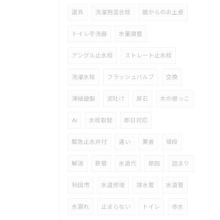
道具
洗濯用混合栓
娘からのお土産
トイレ手洗器
水量調整
アングル止水栓
ストレート止水栓
洗濯水栓
フラッシュバルブ
交換
凍結破裂
泥吐け
尿石
木の根っこ
AI
水栓取替
即日対応
緊急止水弁付
違い
業者
値段
解消
鉄管
水道代
原因
詰まり
秋田市
水道修理
排水管
水道管
水漏れ
止まらない
トイレ
赤水