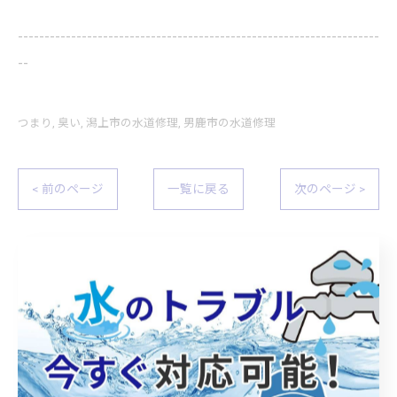
--------------------------------------------------------------------
--
つまり
臭い
潟上市の水道修理
男鹿市の水道修理
< 前のページ
一覧に戻る
次のページ >
関連タグ
#トイレ
#詰まり
#解消
#原因